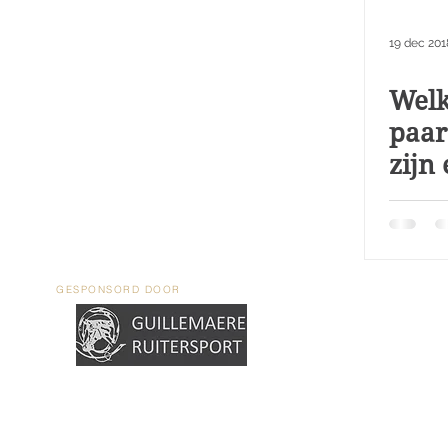
19 dec 201
Welk
paa
zijn 
GESPONSORD DOOR